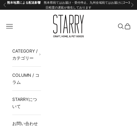
コンテンツへスキップ
熊本地震による配送影響
熊本県宛てはお届け・受付停止、九州全域宛てはお届けに2〜3
前へ
次
日程度の遅延が発生しております
STARRY
メニュー
検索
カート
CATEGORY /
カテゴリー
COLUMN / コ
ラム
STARRYにつ
いて
お問い合わせ