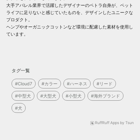
大手アパレル業界で活躍したデザイナーのペトラ自身が、ペット
ライフに足りないと感じていたものを、デザインしたユニークな
プロダクト。
ヘンプやオーガニックコットンなど環境に配慮した素材を使用し
ています。
タグ一覧
#
Cloud7
#
カラー
#
ハーネス
#
リード
#
中型犬
#
大型犬
#
小型犬
#
海外ブランド
#
犬
RuffRuff Apps
by
Tsun